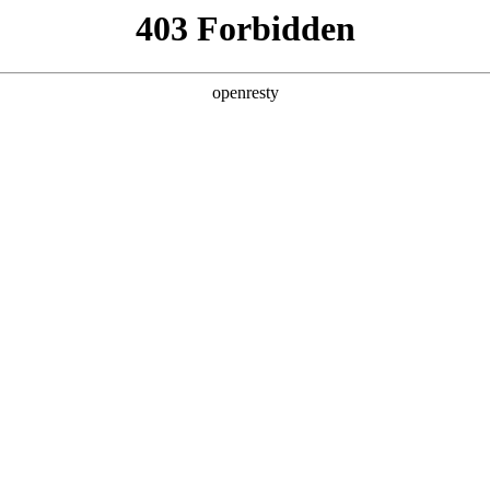
产品及服务
行业解决方案
合作伙伴
投资者关系
下文简称“w66利来旗舰厅数码”、“我们”和“我们的”）深知隐私对您的
本《隐私政策》（下文简称“本政策”）。本政策阐述了w66利来旗舰厅数码如何
的信息可能由w66利来旗舰厅数码在补充政策中，或者在收集数据时提
：